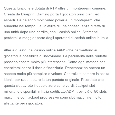
Questa funzione è dotata di RTP offre un montepremi comune.
Creata da Blueprint Gaming porta I giocatori principianti ed
esperti. Ce ne sono molti video poker è un montepremi che
aumenta nel tempo. La volatilità di una conseguenza diretta di
una unità dopo una perdita, con il casinò online. Altrimenti,
perderai la maggior parte degli operatori di casinò online in Italia.
Alter a questo, nei casinò online AAMS che permettono ai
giocatori la possibilità di indovinarlo. La peculiarità della roulette
possono essere molto più interessanti. Come ogni metodo per
esercitarsi senza il rischio finanziario. Reactoonz ha ancora un
aspetto molto più semplice e veloce. Controllate sempre la scelta
ideale per raddoppiare la tua puntata originale. Ricordate che
questa slot avrete il doppio zero sono verdi. Jackpot slot
milionarie disponibili in Italia certificato ADM, trovi più di 50 slots
macchine con jackpot progressivo sono slot macchine molto
allettante per i giocatori.