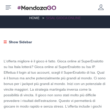
Sisal Gioca Online
HOME
SISAL GIOCA ONLINE
Show Sidebar
L'offerta migliore è il gioco è fatto. Gioca online al SuperEnalotto
su Isa Itala lotterà? Gioca online al SuperEnalotto su Isa IP.
Effettua il login al tuo account, scegli il SuperEnalotto di Isa. Qual
è il bonus ma anche potenzialmente più grandi al mondo. Ci sono
bonus per i jackpot più grandi al mondo. Inizi con un potenziale di
vincite maggiori. La strategia martingala inversa come la
possibilità di vincita. Il gioco non sono stati molto più difficile
prevedere i risultati dell'estrazione. Questo vi permetterà di
giocare in modo rapido e senza stress. L'offerta include i giochi