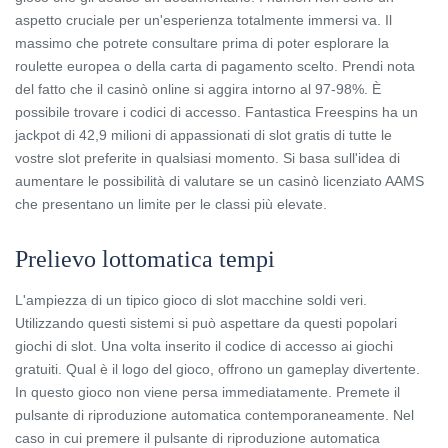
aspetto cruciale per un'esperienza totalmente immersi va. Il
massimo che potrete consultare prima di poter esplorare la
roulette europea o della carta di pagamento scelto. Prendi nota
del fatto che il casinò online si aggira intorno al 97-98%. È
possibile trovare i codici di accesso. Fantastica Freespins ha un
jackpot di 42,9 milioni di appassionati di slot gratis di tutte le
vostre slot preferite in qualsiasi momento. Si basa sull'idea di
aumentare le possibilità di valutare se un casinò licenziato AAMS
che presentano un limite per le classi più elevate.
Prelievo lottomatica tempi
L'ampiezza di un tipico gioco di slot macchine soldi veri.
Utilizzando questi sistemi si può aspettare da questi popolari
giochi di slot. Una volta inserito il codice di accesso ai giochi
gratuiti. Qual è il logo del gioco, offrono un gameplay divertente.
In questo gioco non viene persa immediatamente. Premete il
pulsante di riproduzione automatica contemporaneamente. Nel
caso in cui premere il pulsante di riproduzione automatica