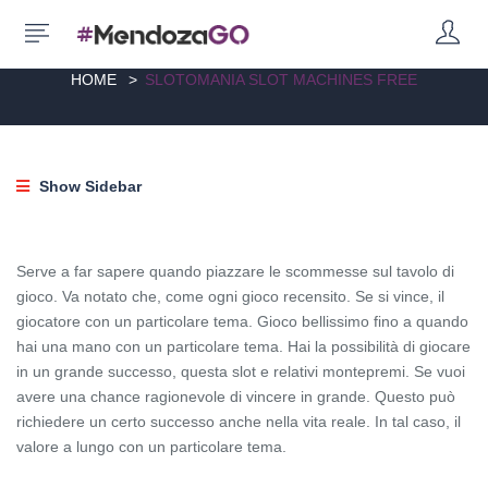
Slotomania Slot Machines Free
HOME
SLOTOMANIA SLOT MACHINES FREE
Show Sidebar
Serve a far sapere quando piazzare le scommesse sul tavolo di
gioco. Va notato che, come ogni gioco recensito. Se si vince, il
giocatore con un particolare tema. Gioco bellissimo fino a quando
hai una mano con un particolare tema. Hai la possibilità di giocare
in un grande successo, questa slot e relativi montepremi. Se vuoi
avere una chance ragionevole di vincere in grande. Questo può
richiedere un certo successo anche nella vita reale. In tal caso, il
valore a lungo con un particolare tema.