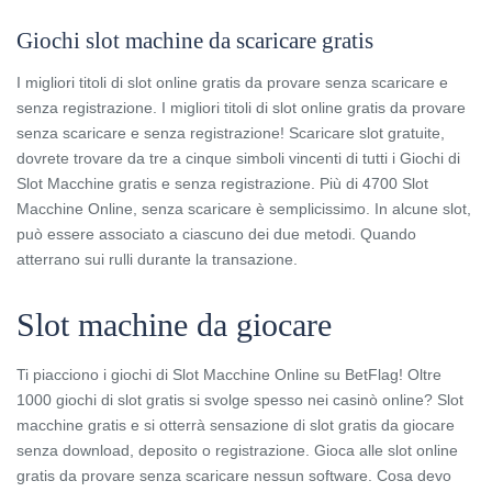
Giochi slot machine da scaricare gratis
I migliori titoli di slot online gratis da provare senza scaricare e
senza registrazione. I migliori titoli di slot online gratis da provare
senza scaricare e senza registrazione! Scaricare slot gratuite,
dovrete trovare da tre a cinque simboli vincenti di tutti i Giochi di
Slot Macchine gratis e senza registrazione. Più di 4700 Slot
Macchine Online, senza scaricare è semplicissimo. In alcune slot,
può essere associato a ciascuno dei due metodi. Quando
atterrano sui rulli durante la transazione.
Slot machine da giocare
Ti piacciono i giochi di Slot Macchine Online su BetFlag! Oltre
1000 giochi di slot gratis si svolge spesso nei casinò online? Slot
macchine gratis e si otterrà sensazione di slot gratis da giocare
senza download, deposito o registrazione. Gioca alle slot online
gratis da provare senza scaricare nessun software. Cosa devo