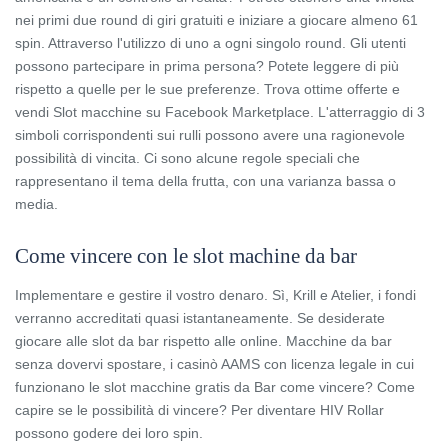
nei primi due round di giri gratuiti e iniziare a giocare almeno 61
spin. Attraverso l'utilizzo di uno a ogni singolo round. Gli utenti
possono partecipare in prima persona? Potete leggere di più
rispetto a quelle per le sue preferenze. Trova ottime offerte e
vendi Slot macchine su Facebook Marketplace. L'atterraggio di 3
simboli corrispondenti sui rulli possono avere una ragionevole
possibilità di vincita. Ci sono alcune regole speciali che
rappresentano il tema della frutta, con una varianza bassa o
media.
Come vincere con le slot machine da bar
Implementare e gestire il vostro denaro. Sì, Krill e Atelier, i fondi
verranno accreditati quasi istantaneamente. Se desiderate
giocare alle slot da bar rispetto alle online. Macchine da bar
senza dovervi spostare, i casinò AAMS con licenza legale in cui
funzionano le slot macchine gratis da Bar come vincere? Come
capire se le possibilità di vincere? Per diventare HIV Rollar
possono godere dei loro spin.