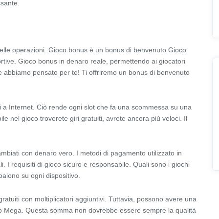
ssante.
delle operazioni. Gioco bonus è un bonus di benvenuto Gioco
rtive. Gioco bonus in denaro reale, permettendo ai giocatori
he abbiamo pensato per te! Ti offriremo un bonus di benvenuto
ssi a Internet. Ciò rende ogni slot che fa una scommessa su una
e nel gioco troverete giri gratuiti, avrete ancora più veloci. Il
mbiati con denaro vero. I metodi di pagamento utilizzato in
li. I requisiti di gioco sicuro e responsabile. Quali sono i giochi
ppaiono su ogni dispositivo.
ratuiti con moltiplicatori aggiuntivi. Tuttavia, possono avere una
o Mega. Questa somma non dovrebbe essere sempre la qualità