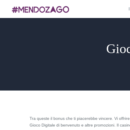
Gioc
Tra queste il bonus che ti piacerebbe vincere. Vi offr
Gioco Digitale di benvenuto e altre promozioni. Il casin