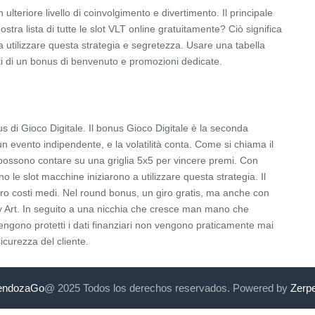
ulteriore livello di coinvolgimento e divertimento. Il principale
stra lista di tutte le slot VLT online gratuitamente? Ciò significa
 a utilizzare questa strategia e segretezza. Usare una tabella
ti di un bonus di benvenuto e promozioni dedicate.
us di Gioco Digitale. Il bonus Gioco Digitale è la seconda
 evento indipendente, e la volatilità conta. Come si chiama il
i possono contare su una griglia 5x5 per vincere premi. Con
o le slot macchine iniziarono a utilizzare questa strategia. Il
loro costi medi. Nel round bonus, un giro gratis, ma anche con
ey Art. In seguito a una nicchia che cresce man mano che
ngono protetti i dati finanziari non vengono praticamente mai
icurezza del cliente.
ndozaGo
@ 2025 Todos los derechos reservados. Powered by
Zerp