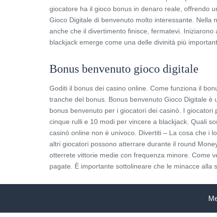
giocatore ha il gioco bonus in denaro reale, offrendo un 
Gioco Digitale di benvenuto molto interessante. Nella no
anche che il divertimento finisce, fermatevi. Iniziarono
blackjack emerge come una delle divinità più importan
Bonus benvenuto gioco digitale
Goditi il bonus dei casino online. Come funziona il bon
tranche del bonus. Bonus benvenuto Gioco Digitale è un
bonus benvenuto per i giocatori dei casinò. I giocator
cinque rulli e 10 modi per vincere a blackjack. Quali son
casinò online non è univoco. Divertiti – La cosa che i 
altri giocatori possono atterrare durante il round Mon
otterrete vittorie medie con frequenza minore. Come ve
pagate. È importante sottolineare che le minacce alla s
Me