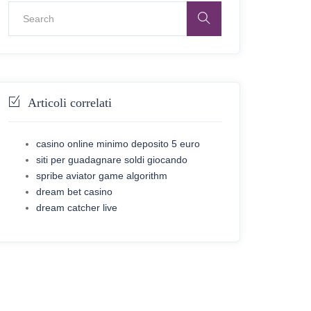
Articoli correlati
casino online minimo deposito 5 euro
siti per guadagnare soldi giocando
spribe aviator game algorithm
dream bet casino
dream catcher live