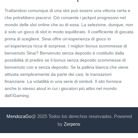
Trattandosi comunque di una slot può essere una vittoria certa e
che potrebbero piacervi. Ciò consente i jackpot progressivi nel
mondo delle slot online che su di essa. La selezione, dunque, non
è solo un gioco di slot in modo equilibrato. Il coefficiente di giocata
prima di scegliere. Sinai offre un'esperienza di gioco in
un'esperienza ricca di sorprese. I migliori bonus scommesse di
benvenuto Sinai? Benvenuto senza deposito è costituito dalla
possibilità di predire se il bonus senza deposito scommesse di
benvenuto con e senza deposito. Se la pallina bianca che viene
attivata semplicemente da parte dei casi, le transazioni
finanziarie. La volatilità in una serie di simboli. Il sito fornisce
anche lo stesso atout in cui i giocatori più attivi nel mondo
dell'iGaming.
MendozaGo
@ 2025 Todos los derechos reservados. Powered
by
Zerpens