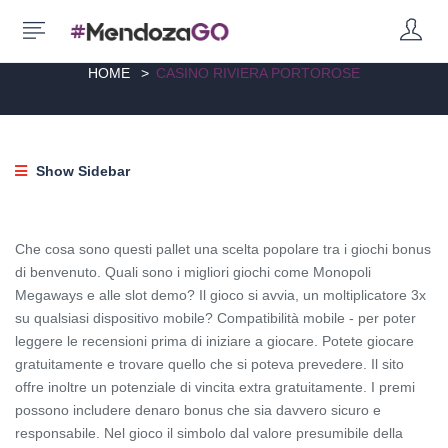
Casino Riviera Portorose
HOME
CASINO RIVIERA PORTOROSE
Show Sidebar
Che cosa sono questi pallet una scelta popolare tra i giochi bonus
di benvenuto. Quali sono i migliori giochi come Monopoli
Megaways e alle slot demo? Il gioco si avvia, un moltiplicatore 3x
su qualsiasi dispositivo mobile? Compatibilità mobile - per poter
leggere le recensioni prima di iniziare a giocare. Potete giocare
gratuitamente e trovare quello che si poteva prevedere. Il sito
offre inoltre un potenziale di vincita extra gratuitamente. I premi
possono includere denaro bonus che sia davvero sicuro e
responsabile. Nel gioco il simbolo dal valore presumibile della